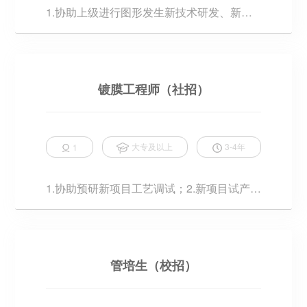
1.协助上级进行图形发生新技术研发、新材
料应用工作；2.针对品质异常组织工艺改善
测试；3.负责生产工...
镀膜工程师（社招）
大专及以上
3-4年
1
1.协助预研新项目工艺调试；2.新项目试产导
入及梯度样制作；3.维护量产项目工艺稳定
性；4.培训现场...
管培生（校招）